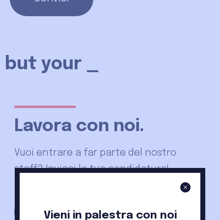
but your hear
_
Lavora con noi.
Vuoi entrare a far parte del nostro
staff? Inviaci la tua candidatura!
Invia la tua candidatura
Vieni in palestra con noi