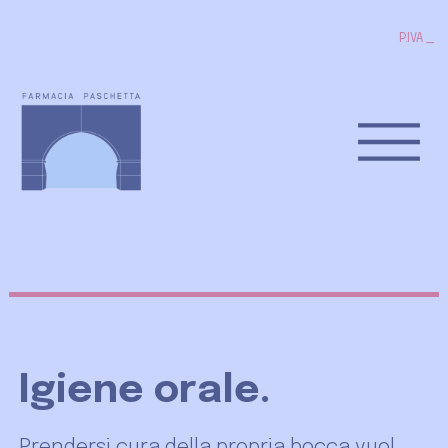
P.IVA 0212
_
Igiene orale.
Prendersi cura della propria bocca vuol