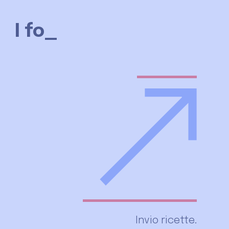
They'
_
Invio ricette.