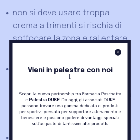
non si deve usare troppa
crema altrimenti si rischia di
soffocare la zona e rallentare
la guarigione.
è bene evitare prodotti
Vieni in palestra con noi
!
profumati e/o a base alcolica
perché possono infiammare la
Scopri la nuova partnership tra Farmacia Paschetta
e
! Da oggi, gli associati DUKE
Palestra DUKE
possono trovare una gamma dedicata di prodotti
zona tatuata provocando
per sportivi, pensata per supportare allenamento e
benessere e possono godere di vantaggi speciali
prurito o dolore;
sull’acquisto di tantissimi altri prodotti.
è bene evitare la depilazione