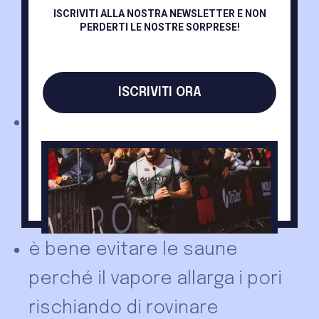
ISCRIVITI ALLA NOSTRA NEWSLETTER E NON
per non traumatizzare il
PERDERTI LE NOSTRE SORPRESE!
tatuaggio provocando nuove
lesioni;
ISCRIVITI ORA
non si deve lavare il tatuaggio
con acqua troppo calda
perché si rischia di irritare la
zona;
è bene evitare le saune
perché il vapore allarga i pori
rischiando di rovinare