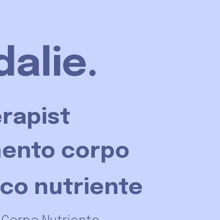
alie.
rapist
mento corpo
ico nutriente