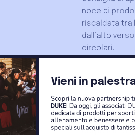
noce di prod
riscaldata tra
dall’alto vers
circolari.
Vieni in palestra
Prezzi
Scopri la nuova partnership 
! Da oggi, gli associat
DUKE
dedicata di prodotti per sport
Caudalie Vino
allenamento e benessere e p
speciali sull’acquisto di tantiss
Corpo Ialuroni