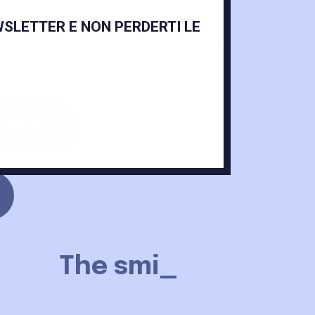
therapist Trattamento
WSLETTER E NON PERDERTI LE
co Nutriente 400 ml: 23,50€
mazioni
The smiles
retu
_