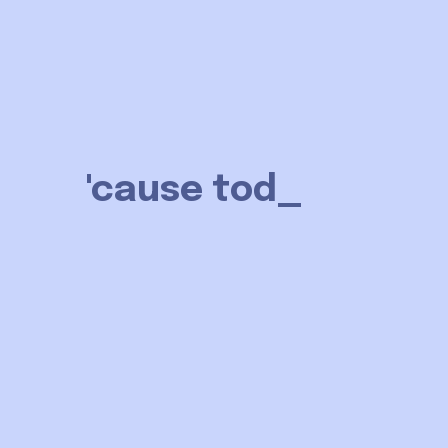
'cause toda
_