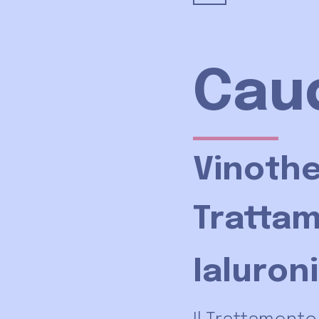
Caud
Vinothe
Tratta
Ialuron