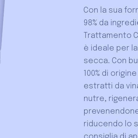
Con la sua fo
98% da ingredie
Trattamento C
è ideale per l
secca. Con bur
100% di origine
estratti da vi
nutre, rigener
prevenendone 
riducendo lo sv
consiglia di a