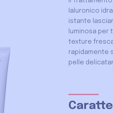
Il Trattamento
Ialuronico idra
istante lascia
luminosa per t
texture fresc
rapidamente s
pelle delicat
Caratte