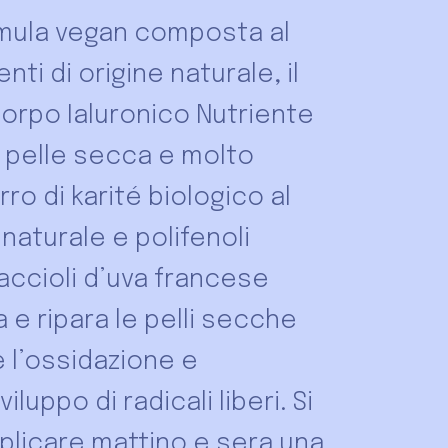
rmula vegan composta al
nti di origine naturale, il
orpo Ialuronico Nutriente
a pelle secca e molto
ro di karité biologico al
 naturale e polifenoli
naccioli d’uva francese
a e ripara le pelli secche
l’ossidazione e
iluppo di radicali liberi. Si
pplicare mattino e sera una