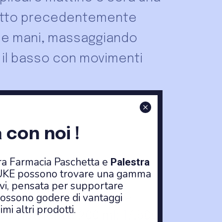
otto precedentemente
 le mani, massaggiando
o il basso con movimenti
 con noi !
tra Farmacia Paschetta e
Palestra
i DUKE possono trovare una gamma
ivi, pensata per supportare
therapist Trattamento
ossono godere di vantaggi
imi altri prodotti.
co Nutriente 200 ml: 17,50€